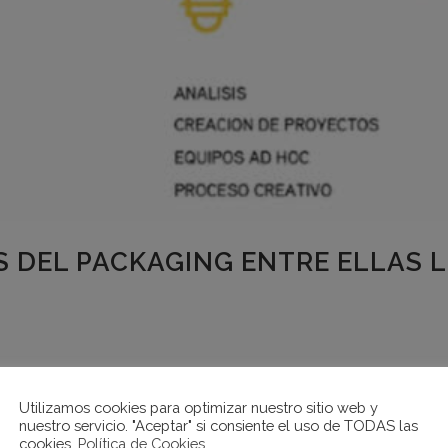
S DEL PACKAGING ENTRE ELLAS 
nto de I+D de las empresas del Packaging gracia
n la participación de expertos del Grupo Hinojo
Utilizamos cookies para optimizar nuestro sitio web y
nuestro servicio. "Aceptar" si consiente el uso de TODAS las
en. El...
cookies.
Política de Cookies