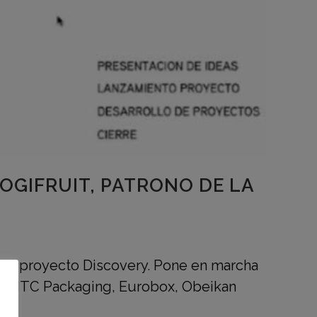
LOGIFRUIT, PATRONO DE LA
s al proyecto Discovery. Pone en marcha
sa, ITC Packaging, Eurobox, Obeikan