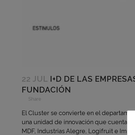
22 JUL
I+D DE LAS EMPRESA
FUNDACIÓN
in
,
,
,
,
,
Share
El Cluster se convierte en el departame
una unidad de innovación que cuenta co
MDF, Industrias Alegre, Logifruit e Improv