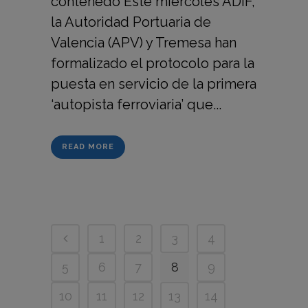
contenedo Este miércoles ADIF,
la Autoridad Portuaria de
Valencia (APV) y Tremesa han
formalizado el protocolo para la
puesta en servicio de la primera
‘autopista ferroviaria’ que...
READ MORE
1
2
3
4
5
6
7
8
9
10
11
12
13
14