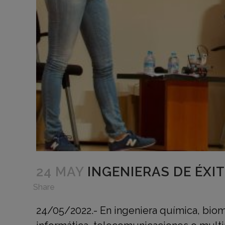
24 MAY
INGENIERAS DE ÉXI
in
,
Share
24/05/2022.- En ingeniera química, biomé