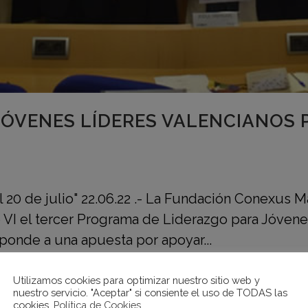
ÓVENES LÍDERES VALENCIANOS 
l 20 de julio" 22.06.22 .- La Fundación Conexus 
 VI el tercer Programa de Liderazgo para Jóven
onde a una apuesta por apoyar...
Utilizamos cookies para optimizar nuestro sitio web y
nuestro servicio. "Aceptar" si consiente el uso de TODAS las
cookies.
Política de Cookies