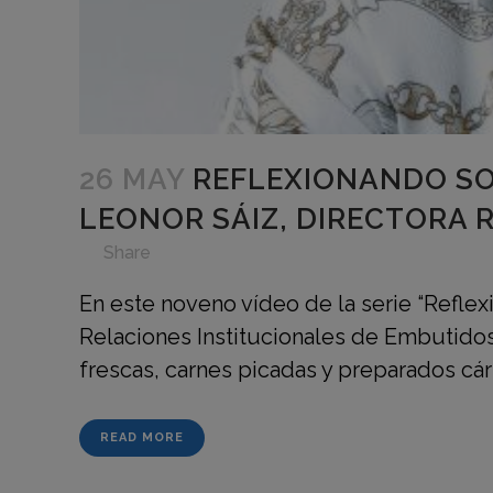
26 MAY
REFLEXIONANDO SO
LEONOR SÁIZ, DIRECTORA 
in
,
,
,
,
,
Share
En este noveno vídeo de la serie “Reflex
Relaciones Institucionales de Embutidos
frescas, carnes picadas y preparados cár
READ MORE