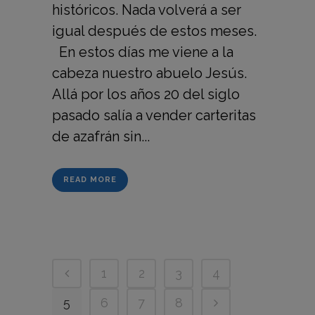
históricos. Nada volverá a ser
igual después de estos meses.
En estos días me viene a la
cabeza nuestro abuelo Jesús.
Allá por los años 20 del siglo
pasado salía a vender carteritas
de azafrán sin...
READ MORE
1
2
3
4
5
6
7
8