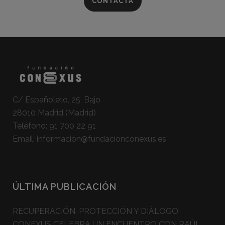
CONTACTA
C/ Españoleto, 25, Bajo
28010 Madrid (Madrid)
Teléfono:
91 700 22 91
Email:
informacion@fundacionconexus.es
ÚLTIMA PUBLICACIÓN
RECUPERACIÓN, PROTECCIÓN Y DIÁLOGO:
CONEXUS CELEBRA UN ENCUENTRO CON RAÚL