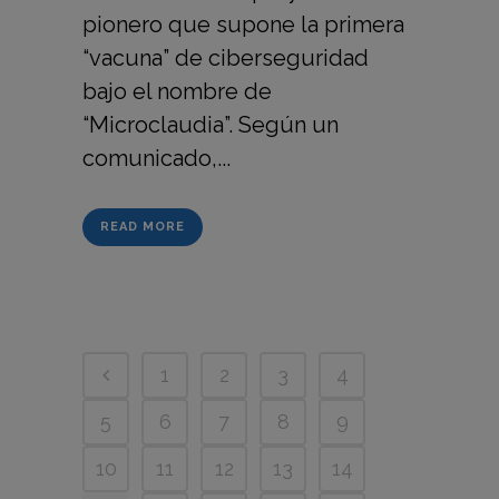
pionero que supone la primera
“vacuna” de ciberseguridad
bajo el nombre de
“Microclaudia”. Según un
comunicado,...
READ MORE
1
2
3
4
5
6
7
8
9
10
11
12
13
14