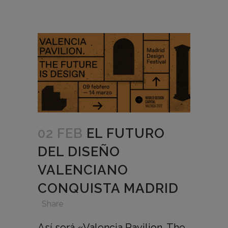
02 FEB
EL FUTURO
DEL DISEÑO
VALENCIANO
CONQUISTA MADRID
in
,
,
,
Share
Así será «Valencia Pavilion. The