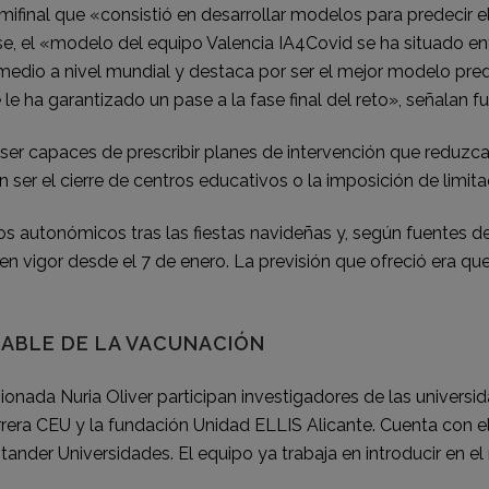
semifinal que «consistió en desarrollar modelos para predecir
ase, el «modelo del equipo Valencia IA4Covid se ha situado e
medio a nivel mundial y destaca por ser el mejor modelo pred
e ha garantizado un pase a la fase final del reto», señalan fu
ser capaces de prescribir planes de intervención que reduzc
er el cierre de centros educativos o la imposición de limita
 autonómicos tras las fiestas navideñas y, según fuentes de 
es en vigor desde el 7 de enero. La previsión que ofreció era 
RIABLE DE LA VACUNACIÓN
ionada Nuria Oliver participan investigadores de las universid
rera CEU y la fundación Unidad ELLIS Alicante. Cuenta con el
ander Universidades. El equipo ya trabaja en introducir en e