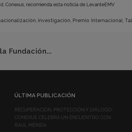
d, Conexus, recomienda esta noticia de
LevanteEMV
nacionalización
,
investigación
,
Premio Internacional
,
Ta
la Fundación...
ÚLTIMA PUBLICACIÓN
RECUPERACIÓN, PROTECCIÓN Y DIÁLOGO:
CONEXUS CELEBRA UN ENCUENTRO CON
RAÚL MÉRIDA