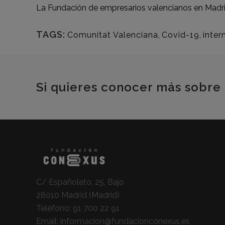
La Fundación de empresarios valencianos en Madri
TAGS:
Comunitat Valenciana
,
Covid-19
,
inter
Si quieres conocer más sobre 
C/ Españoleto, 25, Bajo
28010 Madrid (Madrid)
Teléfono:
91 700 22 91
Email:
informacion@fundacionconexus.es