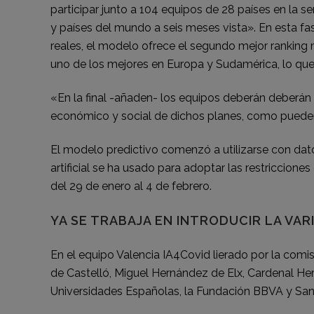
participar junto a 104 equipos de 28 países en la 
y países del mundo a seis meses vista». En esta f
reales, el modelo ofrece el segundo mejor ranking 
uno de los mejores en Europa y Sudamérica, lo que l
«En la final -añaden- los equipos deberán deberán 
económico y social de dichos planes, como pueden s
El modelo predictivo comenzó a utilizarse con datos
artificial se ha usado para adoptar las restriccion
del 29 de enero al 4 de febrero.
YA SE TRABAJA EN INTRODUCIR LA VA
En el equipo Valencia IA4Covid lierado por la comis
de Castelló, Miguel Hernández de Elx, Cardenal Her
Universidades Españolas, la Fundación BBVA y Sant