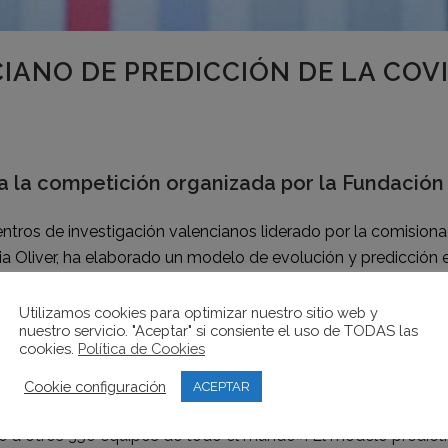
ANO DE PREDICCIÓN DE LA COVID
a la competición organizada por la Fundación
ros de investigación valencianos liderado por la comisionada d
uria Oliver, ha elaborado un modelo de evolución y predicció
onse Challenge. Se trata de un premio organizado por la Fu
a por Cognizant (una multinacional americana de tecnología
Utilizamos cookies para optimizar nuestro sitio web y
nuestro servicio. "Aceptar" si consiente el uso de TODAS las
cookies.
Política de Cookies
 de datos para pronosticar la evolución epidemiológica comenz
Cookie configuración
ACEPTAR
 toda España) a partir del 1 de diciembre. Para validar este tr
o a otros 350 equipos de todo el mundo». El modelo predictiv