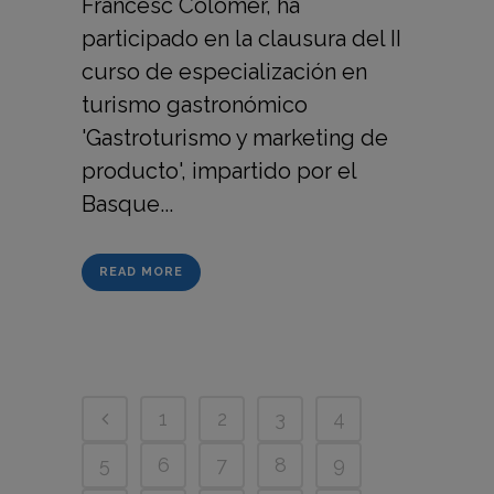
Francesc Colomer, ha
participado en la clausura del II
curso de especialización en
turismo gastronómico
'Gastroturismo y marketing de
producto', impartido por el
Basque...
READ MORE
1
2
3
4
5
6
7
8
9