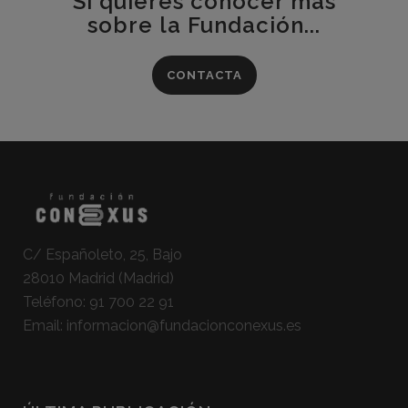
Si quieres conocer más
sobre la Fundación...
CONTACTA
C/ Españoleto, 25, Bajo
28010 Madrid (Madrid)
Teléfono:
91 700 22 91
Email:
informacion@fundacionconexus.es