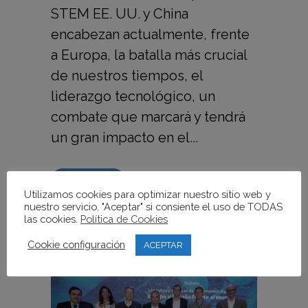
STEM EE. UU. y China
encabezan actualmente, frente
a Europa, la batalla más crucial
de nuestros tiempos, el
liderazgo tecnológico, un
combate que marcará y tendrá
un gran impacto en el...
READ MORE
Utilizamos cookies para optimizar nuestro sitio web y
nuestro servicio. "Aceptar" si consiente el uso de TODAS
las cookies.
Política de Cookies
Cookie configuración
ACEPTAR