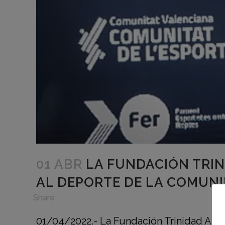
01 ABR
LA FUNDACIÓN TRIN
AL DEPORTE DE LA COMUN
in
,
Share
01/04/2022.- La Fundación Trinidad Alfo