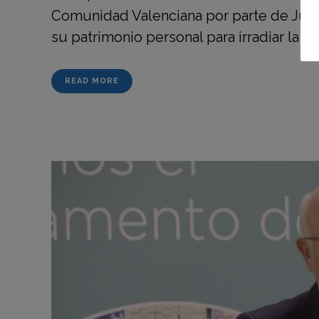
Comunidad Valenciana por parte de Juan 
su patrimonio personal para irradiar la Cu
READ MORE