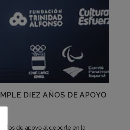
MPLE DIEZ AÑOS DE APOYO
z años de apoyo al deporte en la