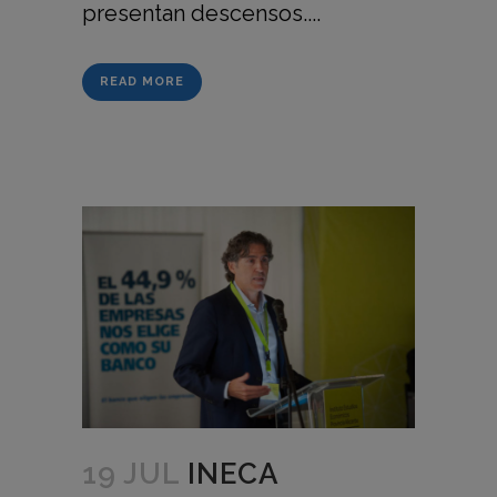
presentan descensos....
READ MORE
19 JUL
INECA