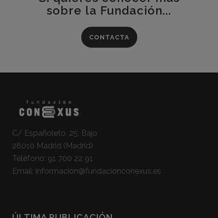
sobre la Fundación...
CONTACTA
C/ Españoleto, 25, Bajo
28010 Madrid (Madrid)
Teléfono:
91 700 22 91
Email:
informacion@fundacionconexus.es
ÚLTIMA PUBLICACIÓN