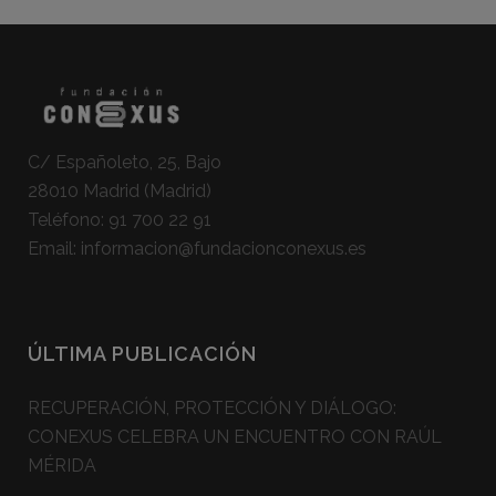
C/ Españoleto, 25, Bajo
28010 Madrid (Madrid)
Teléfono:
91 700 22 91
Email:
informacion@fundacionconexus.es
ÚLTIMA PUBLICACIÓN
RECUPERACIÓN, PROTECCIÓN Y DIÁLOGO:
CONEXUS CELEBRA UN ENCUENTRO CON RAÚL
MÉRIDA