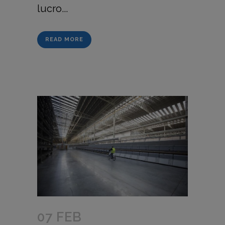
lucro...
READ MORE
07 FEB