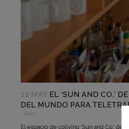
12 MAY
EL ‘SUN AND CO.’ D
DEL MUNDO PARA TELETRA
in
,
,
,
Share
El espacio de coliving 'Sun and Co.' de X