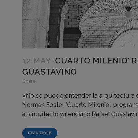
12 MAY
‘CUARTO MILENIO’ 
GUASTAVINO
in
,
,
Share
«No se puede entender la arquitectura d
Norman Foster 'Cuarto Milenio', progra
al arquitecto valenciano Rafael Guastavi
READ MORE