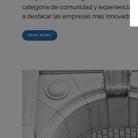
categoría de comunidad y experiencia de
a destacar las empresas más innovadoras 
READ MORE