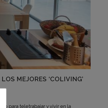
 LOS MEJORES ‘COLIVING’
o para teletrabajar y vivir en la