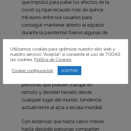
que impulsó para paliar los efectos de la
covid-19 (que recaudó más de quince
mil euros entre sus usuarios para
conseguir mantener abierto el espacio
durante la pandemia) fueron algunas de
las claves de su triunfo.
Utilizamos cookies para optimizar nuestro sitio web y
Sun and Co. fue fundado en 2015 en un
nuestro servicio. "Aceptar" si consiente el uso de TODAS
las cookies.
Política de Cookies
edificio histórico de Xàbia y se ha
convertido en un espacio pionero del
Cookie configuración
ACEPTAR
coliving y coworking especializado en
personas que pueden trabajar en
remoto y deciden hacerlo desde
cualquier lugar del mundo, tendencia
actualmente al alza a escala mundial.
Con estancias que hasta varios meses,
hasta dieciséis personas comparten