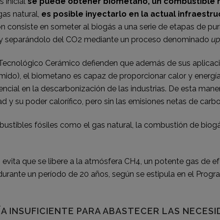
 inicial
se puede obtener biometano, un combustible 
as natural,
es posible inyectarlo en la actual infraestru
n consiste en someter al biogás a una serie de etapas de pur
a y separándolo del CO2 mediante un proceso denominado
up
o Tecnológico Cerámico defienden que además de sus aplicac
rimido), el biometano es capaz de proporcionar calor y energí
tencial en la descarbonización de las industrias. De esta mane
dad y su poder calorífico, pero sin las emisiones netas de car
bustibles fósiles como el gas natural,
la combustión de biog
 evita que se libere a la atmósfera CH4, un potente gas de 
rante un período de 20 años, según se estipula en el Progr
A INSUFICIENTE PARA ABASTECER LAS NECES