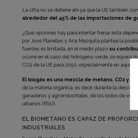
La cifra no se detiene ahí ya que la
UE también compr
alrededor del 45% de las importaciones de g
¿Qué opciones hay para intentar frenar esta depe
por
José Planelles y Ana Mezquita
plantea la posib
fuentes es limitada, en el medio plazo
su contribu
ocurre en el caso del hidrógeno verde, se espera
CO2 de la UE para 2050, especialmente en aquellos s
El biogás es una mezcla de metano, CO2 y p
de la materia orgánica, es decir, durante la desco
ganaderos y agroindustriales, de los lodos de esta
urbanos (RSU).
EL BIOMETANO ES CAPAZ DE PROPORC
INDUSTRIALES