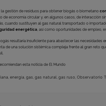
la gestión de residuos para obtener biogás o biometano
con
 de economía circular y, en algunos casos, de interacción sim
s, cuando sustituyen al gas natural transportado o importad
guridad energética
, así como oportunidades de empleo, e
iogás resultaría insuficiente para abastecer las necesidades 
 de una solución sistémica compleja frente al gran reto que 
l.
ecomiendan esta noticia de
El Mundo
iana
,
energía
,
gas
,
gas natural
,
gas ruso
,
Observatorio 