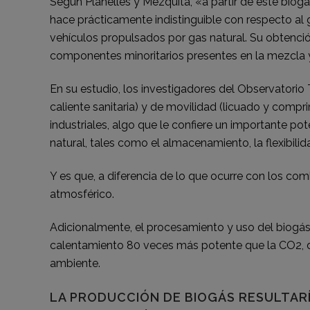
Según Planelles y Mezquita, «a partir de este biogás
hace prácticamente indistinguible con respecto al g
vehículos propulsados por gas natural. Su obtenció
componentes minoritarios presentes en la mezcl
En su estudio, los investigadores del Observatori
caliente sanitaria) y de movilidad (licuado y comp
industriales, algo que le confiere un importante po
natural, tales como el almacenamiento, la flexibili
Y es que, a diferencia de lo que ocurre con los com
atmosférico.
Adicionalmente, el procesamiento y uso del biogás
calentamiento 80 veces más potente que la CO2, du
ambiente.
LA PRODUCCIÓN DE BIOGÁS RESULTARÍ