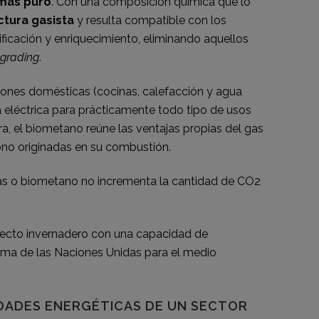
más puro
. Con una composición química que lo
ctura gasista
y resulta compatible con los
ificación y enriquecimiento, eliminando aquellos
grading
.
iones domésticas (cocinas, calefacción y agua
a eléctrica para prácticamente todo tipo de usos
ra, el biometano reúne las ventajas propias del gas
bono originadas en su combustión.
ás o biometano no incrementa la cantidad de CO2
efecto invernadero con una capacidad de
ama de las Naciones Unidas para el medio
IDADES ENERGÉTICAS DE UN SECTOR