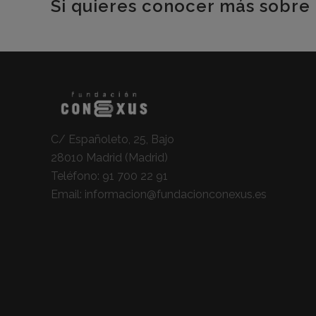
Si quieres conocer más sobre 
C/ Españoleto, 25, Bajo
28010 Madrid (Madrid)
Teléfono:
91 700 22 91
Email:
informacion@fundacionconexus.es