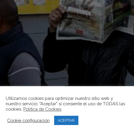
Utilizamos cookies para optimizar nuestro sitio web y
nuestro servicio. "Aceptar" si consiente el uso de TODAS las
cookies.
Política de Cookies
Cookie configuración
ACEPTAR
.300 PARADOS MENOS EN LA COM