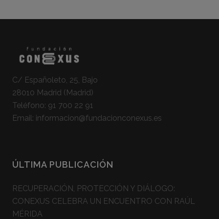
C/ Españoleto, 25, Bajo
28010 Madrid (Madrid)
Teléfono:
91 700 22 91
Email:
informacion@fundacionconexus.es
ÚLTIMA PUBLICACIÓN
RECUPERACIÓN, PROTECCIÓN Y DIÁLOGO:
CONEXUS CELEBRA UN ENCUENTRO CON RAÚL
MÉRIDA