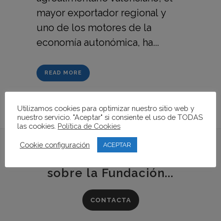
mayor exportador regional y
uno de los motores de la
economía autonómica, ha...
READ MORE
Utilizamos cookies para optimizar nuestro sitio web y
nuestro servicio. "Aceptar" si consiente el uso de TODAS
las cookies.
Política de Cookies
Cookie configuración
ACEPTAR
Si quieres conocer más
sobre la Fundación...
CONTACTA