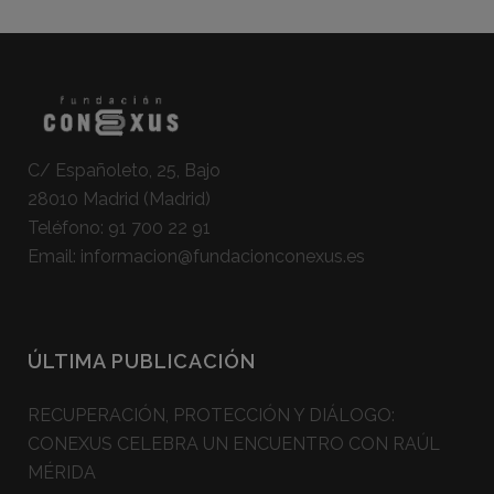
C/ Españoleto, 25, Bajo
28010 Madrid (Madrid)
Teléfono:
91 700 22 91
Email:
informacion@fundacionconexus.es
ÚLTIMA PUBLICACIÓN
RECUPERACIÓN, PROTECCIÓN Y DIÁLOGO:
CONEXUS CELEBRA UN ENCUENTRO CON RAÚL
MÉRIDA