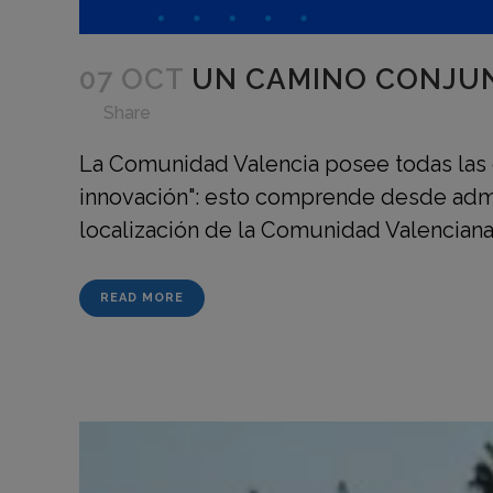
07 OCT
UN CAMINO CONJUN
in
,
,
,
,
,
Share
La Comunidad Valencia posee todas las c
innovación": esto comprende desde admin
localización de la Comunidad Valenciana 
READ MORE