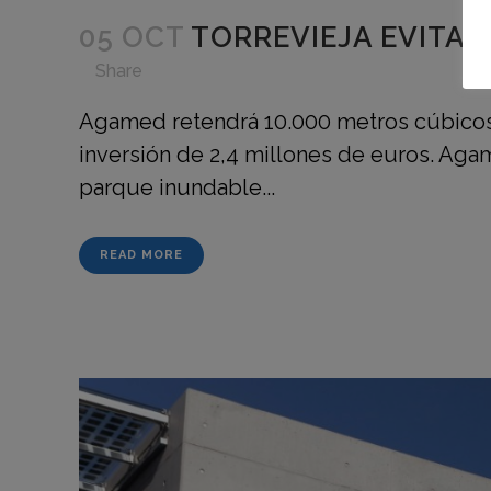
05 OCT
TORREVIEJA EVITAR
in
,
,
,
,
Share
Agamed retendrá 10.000 metros cúbicos d
inversión de 2,4 millones de euros. Agam
parque inundable...
READ MORE