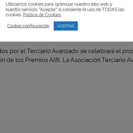
Utilizamos cookies para optimizar nuestro sitio web y
nuestro servicio. "Aceptar" si consiente el uso de TODAS las
cookies.
Política de Cookies
IDRAQUA, VISITBENIDORM, FERRE
Cookie configuración
ACEPTAR
REMIOS ALFIL 2023
os por el Terciario Avanzado se celebrará el pr
n de los Premios Alfil. La Asociación Terciario