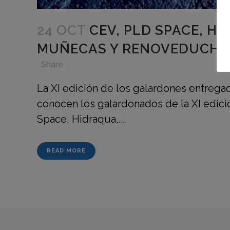
24 OCT
CEV, PLD SPACE, H
MUÑECAS Y RENOVEDUCH, P
in
,
,
,
Share
La XI edición de los galardones entregad
conocen los galardonados de la XI edició
Space, Hidraqua,...
READ MORE