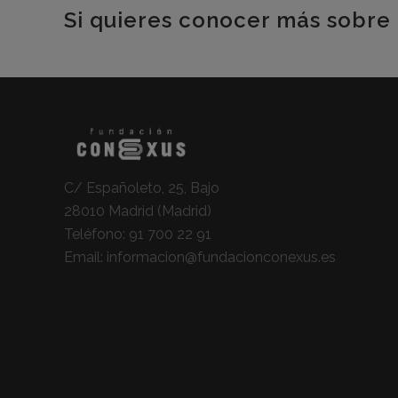
Si quieres conocer más sobre 
C/ Españoleto, 25, Bajo
28010 Madrid (Madrid)
Teléfono:
91 700 22 91
Email:
informacion@fundacionconexus.es