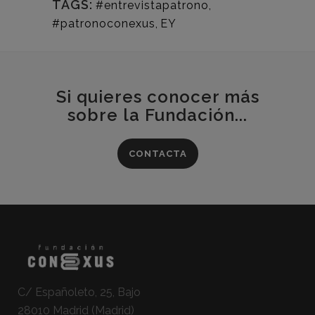
TAGS:
#entrevistapatrono
,
#patronoconexus
,
EY
Si quieres conocer más
sobre la Fundación...
CONTACTA
C/ Españoleto, 25, Bajo
28010 Madrid (Madrid)