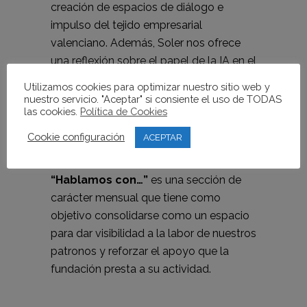
creación de espacios de diálogo e
impulso del tejido empresarial
valenciano. Además, Soler nos ofrece
una reflexión sobre el papel de la IA en el
futuro y el reto de utilizarla sin olvidar la
Utilizamos cookies para optimizar nuestro sitio web y
ética.
nuestro servicio. "Aceptar" si consiente el uso de TODAS
las cookies.
Política de Cookies
PUEDES VER EL VIDEO ENTREVISTA
Cookie configuración
ACEPTAR
EN NUESTRO CANAL YOUTUBE
“Hablamos con…”
es una sección de
carácter mensual que tiene como
objetivo consolidarse como un espacio
para dar visibilidad a la labor de nuestros
patronos y reforzar el apoyo que la
fundación presta a su actividad.