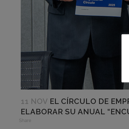
11 NOV
EL CÍRCULO DE EM
ELABORAR SU ANUAL “ENCU
in
,
Share