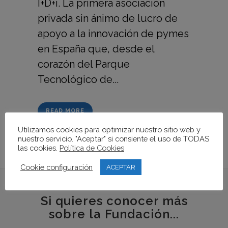
I+D+i. La primera asociación
privada sin ánimo de lucro de
apoyo a la innovación de pymes
en España que, desde el
corazón del Parque
Tecnológico de...
READ MORE
Utilizamos cookies para optimizar nuestro sitio web y
nuestro servicio. "Aceptar" si consiente el uso de TODAS
las cookies.
Política de Cookies
Cookie configuración
ACEPTAR
Si quieres conocer más
sobre la Fundación...