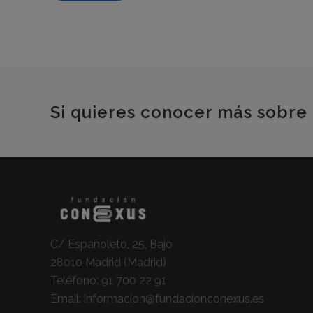
Si quieres conocer más sobre 
C/ Españoleto, 25, Bajo
28010 Madrid (Madrid)
Teléfono:
91 700 22 91
Email:
informacion@fundacionconexus.es