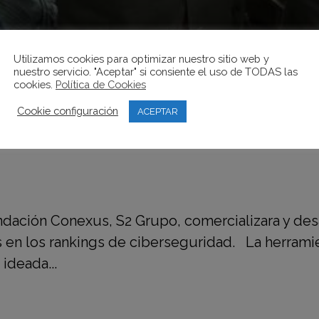
Utilizamos cookies para optimizar nuestro sitio web y
nuestro servicio. "Aceptar" si consiente el uso de TODAS las
cookies.
Política de Cookies
Cookie configuración
ACEPTAR
LIZARÁ LA HERRAMIENTA DE ANÁL
dación Conexus, S2 Grupo, comercializara y desar
 en los rankings de ciberseguridad. La herramien
ideada...