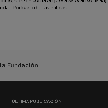
ritime, en UTE con la empresa Satocan se ha adj
ridad Portuaria de Las Palmas...
la Fundación...
ÚLTIMA PUBLICACIÓN