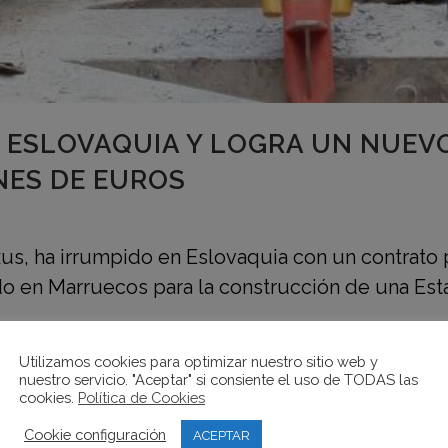
 ESLOVAQUIA Y LOGRA UN NUEV
NES DE EUROS
us, ha irrumpido en Eslovaquia con un contrato 
rado en Marruecos para la construcción de una E
Utilizamos cookies para optimizar nuestro sitio web y
nuestro servicio. "Aceptar" si consiente el uso de TODAS las
cookies.
Política de Cookies
Cookie configuración
ACEPTAR