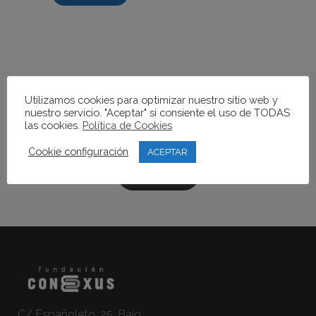
Utilizamos cookies para optimizar nuestro sitio web y
nuestro servicio. "Aceptar" si consiente el uso de TODAS
Si quieres conocer más
las cookies.
Política de Cookies
sobre la Fundación...
Cookie configuración
ACEPTAR
CONTACTA
C/ Españoleto, 25, Bajo