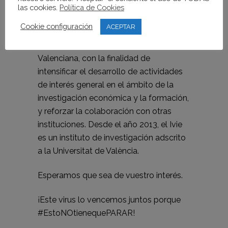
investigaciones, el Ivie trabaja
las cookies.
Política de Cookies
en estrecha colaboración con las
Cookie configuración
ACEPTAR
universidades valencianas. En 2011 se
creó la Fundación Ivie de la Comunitat
Valenciana, con la finalidad de
intensificar el desarrollo de actividades
de interés general en el ámbito de la
investigación económica y la formación,
y reforzar la colaboración con otras
instituciones. Desde el año 2013, el Ivie
es un instituto de investigación adscrito
a la Universitat de València.
Esperamos que sea de vuestro interés.
¡Este virus lo vencemos juntos porque
#EstoNOtienequePARAR!