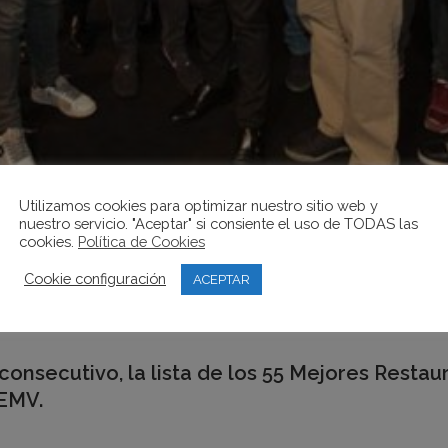
Utilizamos cookies para optimizar nuestro sitio web y
nuestro servicio. "Aceptar" si consiente el uso de TODAS las
cookies.
Política de Cookies
DERA LA LISTA DE LOS 55 MEJO
Cookie configuración
ACEPTAR
019
consecutivo, la lista de los 55 Mejores Rest
 EMV.