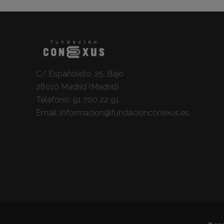
C/ Españoleto, 25, Bajo
28010 Madrid (Madrid)
Teléfono:
91 700 22 91
Email:
informacion@fundacionconexus.es