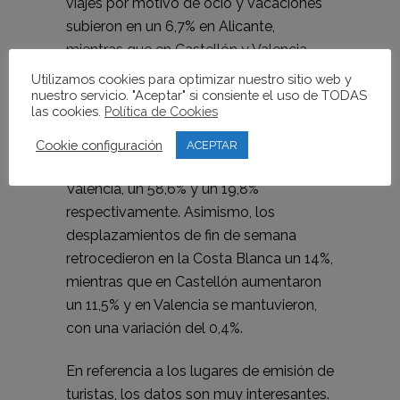
viajes por motivo de ocio y vacaciones
subieron en un 6,7% en Alicante,
mientras que en Castellón y Valencia
disminuyeron en un 11,5% y 9,7%
Utilizamos cookies para optimizar nuestro sitio web y
nuestro servicio. "Aceptar" si consiente el uso de TODAS
respectivamente. Por contra, los
las cookies.
Política de Cookies
desplazamientos para visitar familiares y
amigos disminuyeron en Alicante un
Cookie configuración
ACEPTAR
15,7%, y crecieron en Castellón y
Valencia, un 58,6% y un 19,8%
respectivamente. Asimismo, los
desplazamientos de fin de semana
retrocedieron en la Costa Blanca un 14%,
mientras que en Castellón aumentaron
un 11,5% y en Valencia se mantuvieron,
con una variación del 0,4%.
En referencia a los lugares de emisión de
turistas, los datos son muy interesantes.