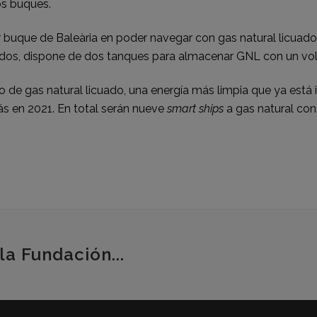
os buques.
mer buque de Baleària en poder navegar con gas natural licua
udos, dispone de dos tanques para almacenar GNL con un v
o de gas natural licuado, una energía más limpia que ya est
ás en 2021. En total serán nueve
smart ships
a gas natural con
la Fundación...