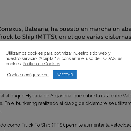
Conexus, Baleària, ha puesto en marcha un aba
 Truck to Ship (MTTS), en el que varias cister
Utilizamos cookies para optimizar nuestro sitio web y
nuestro servicio. "Aceptar" si consiente el uso de TODAS las
cookies.
Política de Cookies
utoridad Portuaria de València, la compañía utiliza diariamen
sido optimizado para el sistema MTTS por la ingeniería vale
Cookie configuración
ACEPTAR
al al buque Hypatia de Alejandría, que cubre la ruta entre Val
 En el bunkering realizado el día 29 de diciembre, se utiliz
.
cido como Truck To Ship (TTS), permite aumentar la velocida