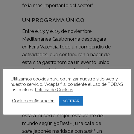
feria más importante del sector”.
UN PROGRAMA ÚNICO
Entre el 13 y el 15 de noviembre,
Mediterránea Gastrónoma desplegará
en Feria Valencia todo un compendio de
actividades, que contribuirán a hacer de
esta cita gastronómica un evento único
para los profesionales del sector y para
los visitantes
gourmet
.
Utilizamos cookies para optimizar nuestro sitio web y
nuestro servicio. "Aceptar" si consiente el uso de TODAS
las cookies.
Política de Cookies
El programa incluye, entre otras muchas
propuestas, una jornada de parrillas con
Cookie configuración
ACEPTAR
los mejores asadores de España –
estará el sexto mejor restaurante del
mundo según 50Best- , una cata de
sake
japonés maridada con
sushi
, un