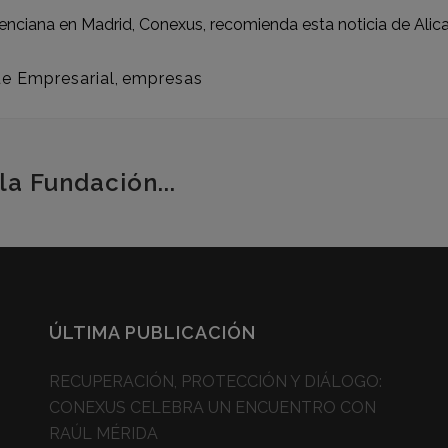
nciana en Madrid, Conexus, recomienda esta noticia de
Alic
ue Empresarial
,
empresas
la Fundación...
ÚLTIMA PUBLICACIÓN
RECUPERACIÓN, PROTECCIÓN Y DIÁLOGO:
CONEXUS CELEBRA UN ENCUENTRO CON
RAÚL MÉRIDA