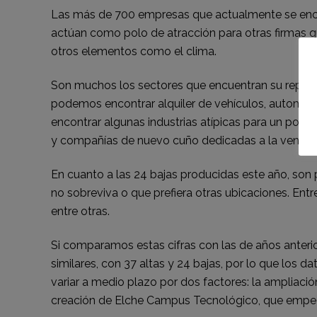
Las más de 700 empresas que actualmente se encue
actúan como polo de atracción para otras firmas q
otros elementos como el clima.
Son muchos los sectores que encuentran su repres
podemos encontrar alquiler de vehículos, automoci
encontrar algunas industrias atípicas para un polí
y compañías de nuevo cuño dedicadas a la venta o
En cuanto a las 24 bajas producidas este año, son p
no sobreviva o que prefiera otras ubicaciones. Ent
entre otras.
Si comparamos estas cifras con las de años anteri
similares, con 37 altas y 24 bajas, por lo que los 
variar a medio plazo por dos factores: la ampliaci
creación de Elche Campus Tecnológico, que empez