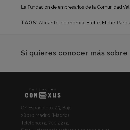
La Fundación de empresarios de la Comunidad Vale
TAGS:
Alicante
,
economía
,
Elche
,
Elche Parq
Si quieres conocer más sobre 
C/ Españoleto, 25, Bajo
28010 Madrid (Madrid)
Teléfono:
91 700 22 91