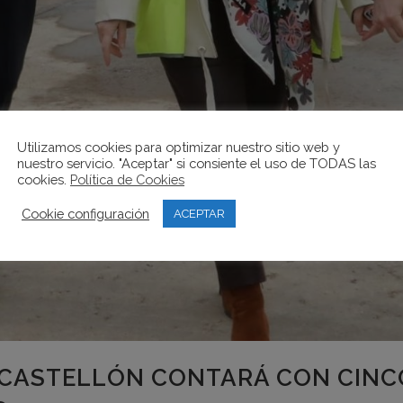
Utilizamos cookies para optimizar nuestro sitio web y
nuestro servicio. "Aceptar" si consiente el uso de TODAS las
cookies.
Política de Cookies
Cookie configuración
ACEPTAR
 CASTELLÓN CONTARÁ CON CINC