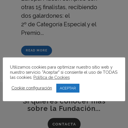
otras 15 finalistas, recibiendo
dos galardones: el
2º de Categoría Especial y el
Premio...
READ MORE
Utilizamos cookies para optimizar nuestro sitio web y
nuestro servicio. "Aceptar" si consiente el uso de TODAS
las cookies.
Política de Cookies
Cookie configuración
ACEPTAR
Si quieres conocer más
sobre la Fundación...
CONTACTA