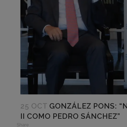
25 OCT
GONZÁLEZ PONS: “N
II COMO PEDRO SÁNCHEZ”
in
Share