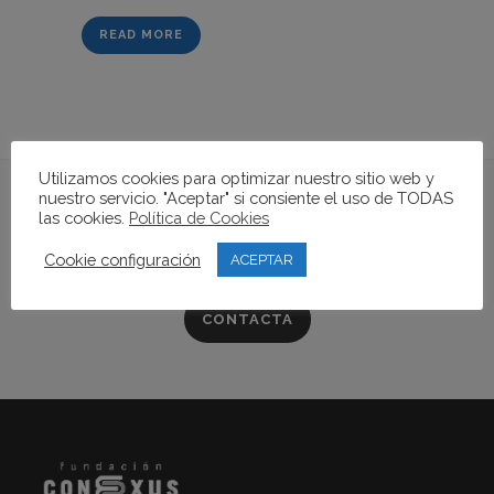
READ MORE
Utilizamos cookies para optimizar nuestro sitio web y
nuestro servicio. "Aceptar" si consiente el uso de TODAS
las cookies.
Política de Cookies
Si quieres conocer más
sobre la Fundación...
Cookie configuración
ACEPTAR
CONTACTA