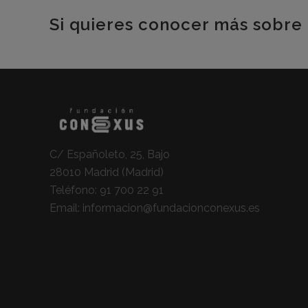
Si quieres conocer más sobre 
C/ Españoleto, 25, Bajo
28010 Madrid (Madrid)
Teléfono:
91 700 22 91
Email:
informacion@fundacionconexus.es