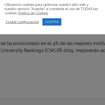
Utilizamos cookies para optimizar nuestro sitio web y
nuestro servicio. "Aceptar" si consiente el uso de TODAS las
cookies.
Política de Cookies
N EL 4% DE LAS MEJORES UNIVER
Cookie configuración
ACEPTAR
) se ha posicionado en el 4% de las mejores inst
 University Rankings (CWUR) 2019, mejorando ad