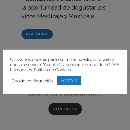
la oportunidad de degustar los
vinos Mestizaje y Mestizaje...
READ MORE
Utilizamos cookies para optimizar nuestro sitio web y
nuestro servicio. "Aceptar" si consiente el uso de TODAS
las cookies.
Política de Cookies
Cookie configuración
ACEPTAR
Si quieres conocer más
sobre la Fundación...
CONTACTA