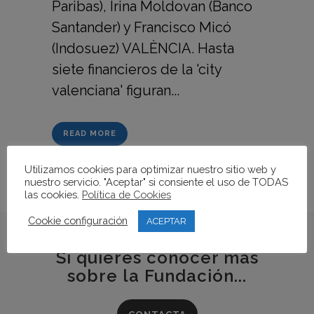
Paribas), Irina Moldovan (Banco
Santander) y Francisco Micó
(Indosuez) VALÈNCIA. Hasta
siete financieros de la 'city
valenciana' figuran...
READ MORE
Utilizamos cookies para optimizar nuestro sitio web y
nuestro servicio. "Aceptar" si consiente el uso de TODAS
las cookies.
Política de Cookies
Cookie configuración
ACEPTAR
Si quieres conocer más
sobre la Fundación...