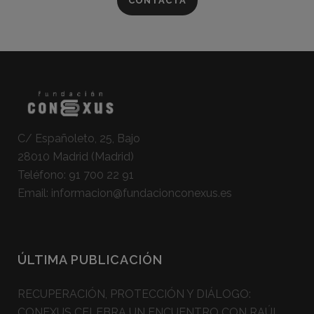
CONTACTA
C/ Españoleto, 25, Bajo
28010 Madrid (Madrid)
Teléfono:
91 700 22 91
Email:
informacion@fundacionconexus.es
ÚLTIMA PUBLICACIÓN
RECUPERACIÓN, PROTECCIÓN Y DIÁLOGO:
CONEXUS CELEBRA UN ENCUENTRO CON RAÚL