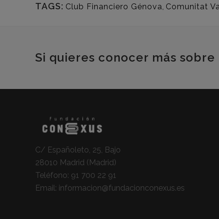
TAGS:
Club Financiero Génova
,
Comunitat Va
Si quieres conocer más sobre 
C/ Españoleto, 25, Bajo
28010 Madrid (Madrid)
Teléfono:
91 700 22 91
Email:
informacion@fundacionconexus.es