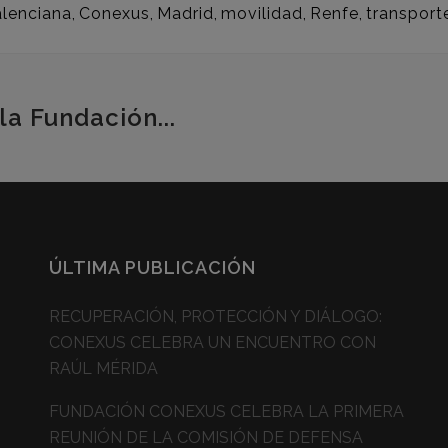
lenciana
,
Conexus
,
Madrid
,
movilidad
,
Renfe
,
transport
la Fundación...
ÚLTIMA PUBLICACIÓN
RECUPERACIÓN, PROTECCIÓN Y DIÁLOGO:
CONEXUS CELEBRA UN ENCUENTRO CON
RAÚL MÉRIDA
FUNDACIÓN CONEXUS CELEBRA LA PRIMERA
REUNIÓN DE LA COMISIÓN DE DEFENSA