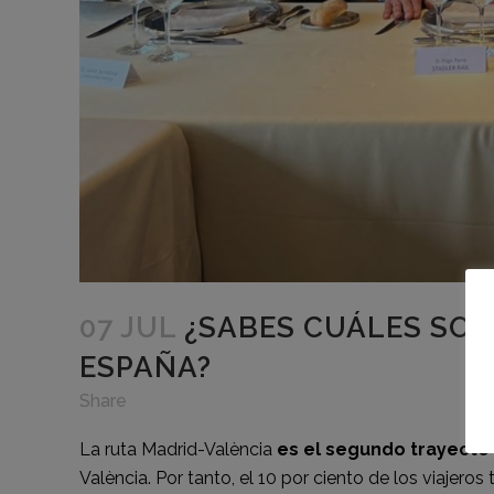
07 JUL
¿SABES CUÁLES SON
ESPAÑA?
Share
La ruta Madrid-València
es el segundo trayecto
València. Por tanto, el 10 por ciento de los viajeros