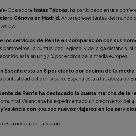
enfe-Operadora,
Isaías Táboas,
ha participado en una confer
nciero Génova en Madrid.
Ante representantes del mundo de 
tenible.
de los servicios de Renfe en comparación con sus ho
 parámetros, la puntualidad regional y de larga distancia, el 
 recorrido está en un 37 % por encima de la media europea.
en España está un 8 por ciento por encima de la media
la puntualidad del tren urbano, España está a la cabeza de Eu
idente de Renfe ha destacado la buena marcha de la r
omunitat Valenciana ha experimentado un crecimiento del 4 %
 y València con 300.000 nuevos viajeros en los servici
 esta noticia de
La Razón