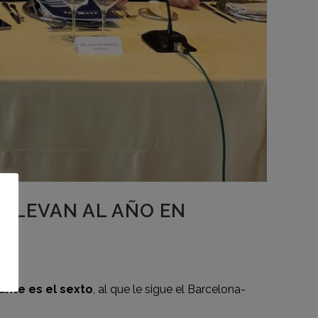
 LLEVAN AL AÑO EN
ante es el sexto
, al que le sigue el Barcelona-