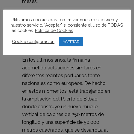
meses.
Utilizamos cookies para optimizar nuestro sitio web y
nuestro servicio. "Aceptar" si consiente el uso de TODAS
las cookies.
Política de Cookies
Alfredo Rodríguez, presidente de Rover.
Cookie configuración
ACEPTAR
Foto: MARGA FERRER
En los últimos años, la firma ha
acometido actuaciones similares en
diferentes recintos portuarios tanto
nacionales como europeos. De hecho,
en estos momentos, está trabajando en
la ampliación del Puerto de Bilbao,
donde construye un nuevo muelle
vertical de cajones de 250 metros de
longitud y una superficie de 50.000
metros cuadrados, que se desarrolla al