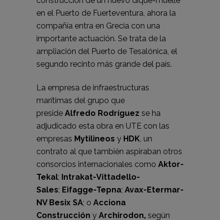
construcción de un nuevo dique-muelle
en el Puerto de Fuerteventura, ahora la
compañía entra en Grecia con una
importante actuación. Se trata de la
ampliación del Puerto de Tesalónica, el
segundo recinto más grande del país.
La empresa de infraestructuras
marítimas del grupo que
preside
Alfredo Rodríguez
se ha
adjudicado esta obra en UTE con las
empresas
Mytilineos
y
HDK
, un
contrato al que también aspiraban otros
consorcios internacionales como
Aktor-
Tekal
;
Intrakat-Vittadello-
Sales
;
Eifagge-Tepna
;
Avax-Etermar-
NV Besix SA
; o
Acciona
Construcción
y
Archirodon,
según