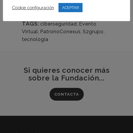
inscribirte
AQUÍ
Cookie configuración
ACEPTAR
TAGS:
ciberseguridad
,
Evento
Virtual
,
PatronoConexus
,
S2grupo
,
tecnología
Si quieres conocer más
sobre la Fundación...
CONTACTA