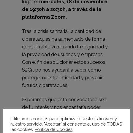
lugar el
miércoles, 18 de noviembre
de 19:30h a 20:30h, a través de la
plataforma Zoom.
Tras la crisis sanitaria, la cantidad de
ciberataques ha aumentado de forma
considerable vulnerando la seguridad y
la privacidad de usuarios y empresas.
Con el fin de solucionar estos sucesos,
S2Grupo nos ayudará a saber cómo
proteger nuestra intimidad y prevenir
futuros ciberataques.
Esperamos que esta convocatoria sea
de tu interés y nos encantaría poder
contar contigo ese día.
Para seguir la
Utilizamos cookies para optimizar nuestro sitio web y
presentación online, a través de la
nuestro servicio. "Aceptar" si consiente el uso de TODAS
las cookies.
Política de Cookies
plataforma Zoom, es necesario