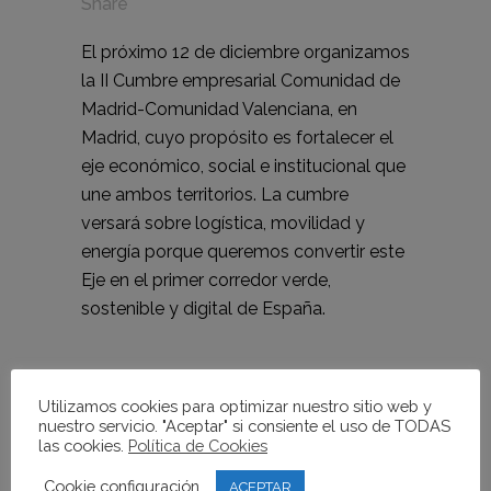
Share
El próximo 12 de diciembre organizamos
la II Cumbre empresarial Comunidad de
Madrid-Comunidad Valenciana, en
Madrid, cuyo propósito es fortalecer el
eje económico, social e institucional que
une ambos territorios. La cumbre
versará sobre logística, movilidad y
energía porque queremos convertir este
Eje en el primer corredor verde,
sostenible y digital de España.
Utilizamos cookies para optimizar nuestro sitio web y
DESCARGAR PROGRAMA II CUMBRE
nuestro servicio. "Aceptar" si consiente el uso de TODAS
2023
las cookies.
Política de Cookies
Cookie configuración
ACEPTAR