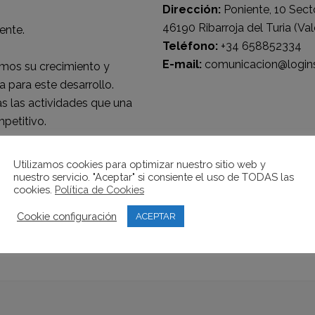
Dirección:
Poniente, 10 Sect
46190 Ribarroja del Turia (Val
ente.
Teléfono:
+34 658852334
E-mail:
comunicacion@login
mos su crecimiento y
 para este desarrollo.
 las actividades que una
petitivo.
Utilizamos cookies para optimizar nuestro sitio web y
nuestro servicio. "Aceptar" si consiente el uso de TODAS las
cookies.
Política de Cookies
Cookie configuración
ACEPTAR