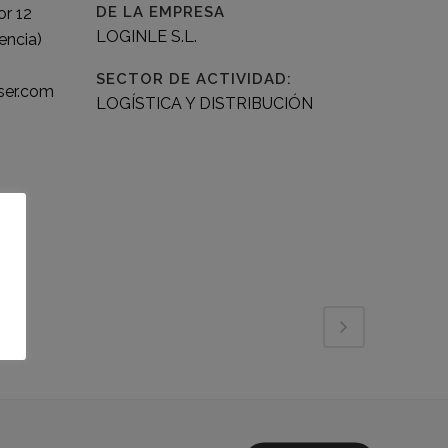
DE LA EMPRESA
or 12
LOGINLE S.L.
encia)
SECTOR DE ACTIVIDAD:
ser.com
LOGÍSTICA Y DISTRIBUCIÓN