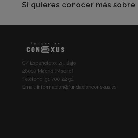
Si quieres conocer más sobre 
C/ Españoleto, 25, Bajo
28010 Madrid (Madrid)
Teléfono:
91 700 22 91
Email:
informacion@fundacionconexus.es