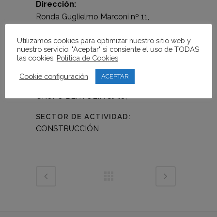
Dirección:
Ronda Guglielmo Marconi nº 11,
46980 – Paterna – Valencia
Utilizamos cookies para optimizar nuestro sitio web y
Web:
www.grupobertolin.es
nuestro servicio. "Aceptar" si consiente el uso de TODAS
las cookies.
Política de Cookies
NOMBRE/DENOMINACIÓN SOCIAL
Cookie configuración
ACEPTAR
DE LA EMPRESA
GRUPO BERTOLÍN S.A.U,
SECTOR DE ACTIVIDAD:
CONSTRUCCIÓN