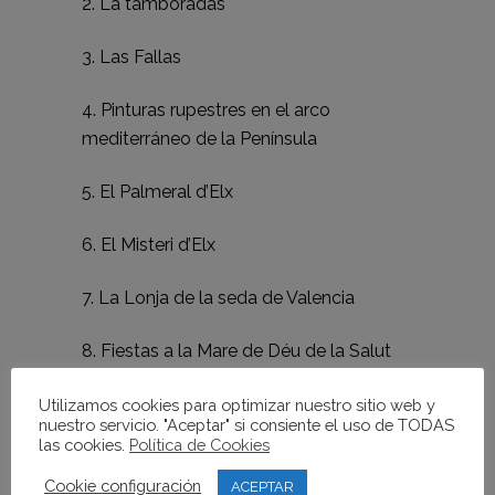
2. La tamboradas
3. Las Fallas
4. Pinturas rupestres en el arco
mediterráneo de la Península
5. El Palmeral d’Elx
6. El Misteri d’Elx
7. La Lonja de la seda de Valencia
8. Fiestas a la Mare de Déu de la Salut
en Algemesí
Utilizamos cookies para optimizar nuestro sitio web y
nuestro servicio. "Aceptar" si consiente el uso de TODAS
9. El Tribunal de las aguas de Valencia
las cookies.
Política de Cookies
10. La dieta mediterránea
Cookie configuración
ACEPTAR