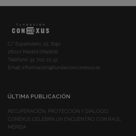
C/ Españoleto, 25, Bajo
28010 Madrid (Madrid)
Teléfono:
91 700 22 91
Email:
informacion@fundacionconexus.es
ÚLTIMA PUBLICACIÓN
RECUPERACIÓN, PROTECCIÓN Y DIÁLOGO:
CONEXUS CELEBRA UN ENCUENTRO CON RAÚL
MÉRIDA