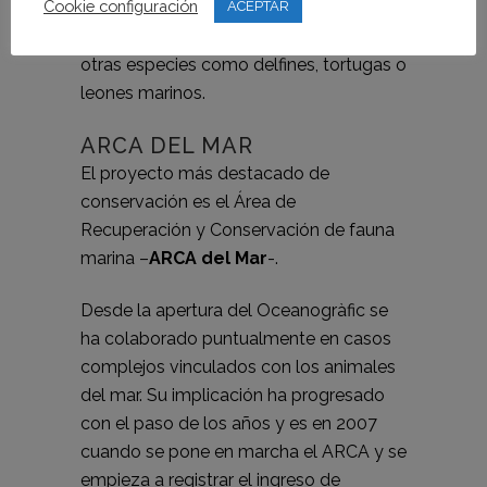
Cookie configuración
gran número de actividades y trabajos
ACEPTAR
de investigación y conservación con
otras especies como delfines, tortugas o
leones marinos.
ARCA DEL MAR
El proyecto más destacado de
conservación es el Área de
Recuperación y Conservación de fauna
marina –
ARCA del Mar
-.
Desde la apertura del Oceanogràfic se
ha colaborado puntualmente en casos
complejos vinculados con los animales
del mar. Su implicación ha progresado
con el paso de los años y es en 2007
cuando se pone en marcha el ARCA y se
empieza a registrar el ingreso de