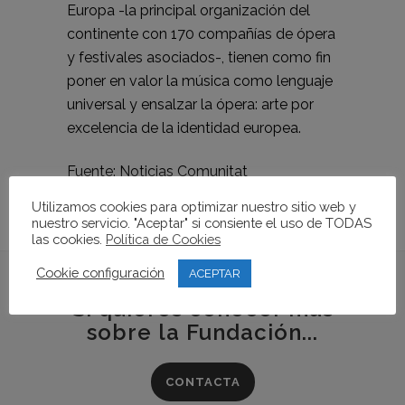
Europa -la principal organización del
continente con 170 compañías de ópera
y festivales asociados-, tienen como fin
poner en valor la música como lenguaje
universal y ensalzar la ópera: arte por
excelencia de la identidad europea.
Fuente:
Noticias Comunitat
Utilizamos cookies para optimizar nuestro sitio web y
nuestro servicio. "Aceptar" si consiente el uso de TODAS
las cookies.
Política de Cookies
Cookie configuración
ACEPTAR
Si quieres conocer más
sobre la Fundación...
CONTACTA