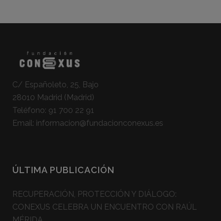
C/ Españoleto, 25, Bajo
28010 Madrid (Madrid)
Teléfono:
91 700 22 91
Email:
informacion@fundacionconexus.es
ÚLTIMA PUBLICACIÓN
RECUPERACIÓN, PROTECCIÓN Y DIÁLOGO:
CONEXUS CELEBRA UN ENCUENTRO CON RAÚL
MÉRIDA