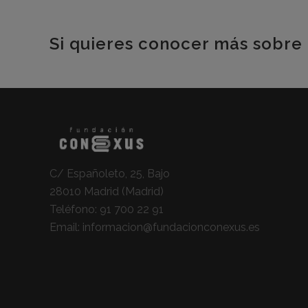
Si quieres conocer más sobre 
C/ Españoleto, 25, Bajo
28010 Madrid (Madrid)
Teléfono:
91 700 22 91
Email:
informacion@fundacionconexus.es